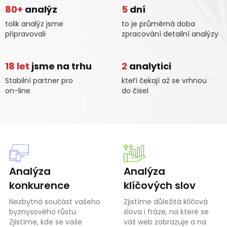
80+
analýz
5
dní
tolik analýz jsme
to je průměrná doba
připravovali
zpracování detailní analýzy
18 let
jsme na trhu
2
analytici
Stabilní partner pro
kteří čekají až se vrhnou
on-line
do čísel
Analýza
Analýza
konkurence
klíčových slov
Nezbytná součást vašeho
Zjistíme důležitá klíčová
byznysového růstu.
slova i fráze, na které se
Zjistíme, kde se vaše
váš web zobrazuje a na