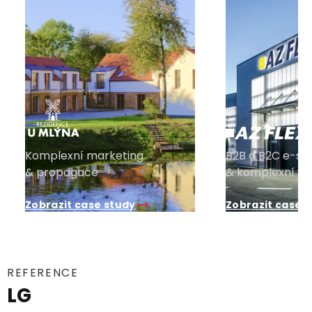
Komplexní marketing
B2B a B2C e-sh
& propagace
& komplexní S
Zobrazit case study
Zobrazit case 
REFERENCE
LG