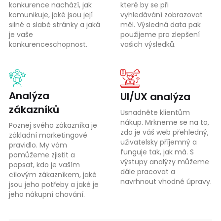
konkurence nachází, jak
které by se při
komunikuje, jaké jsou její
vyhledávání zobrazovat
silné a slabé stránky a jaká
měl. Výsledná data pak
je vaše
použijeme pro zlepšení
konkurenceschopnost.
vašich výsledků.
Analýza
UI/UX
analýza
zákazníků
Usnadněte klientům
nákup. Mrkneme se na to,
Poznej svého zákazníka je
zda je váš web přehledný,
základní marketingové
uživatelsky příjemný a
pravidlo. My vám
funguje tak, jak má. S
pomůžeme zjistit a
výstupy analýzy můžeme
popsat, kdo je vaším
dále pracovat a
cílovým zákazníkem, jaké
navrhnout vhodné úpravy.
jsou jeho potřeby a jaké je
jeho nákupní chování.